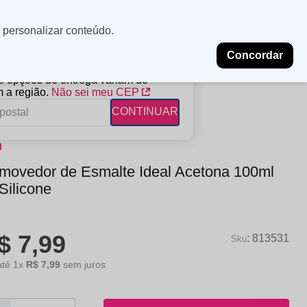
Minha
Insira uma
 personalizar conteúdo.
localização
conta
Concordar
PROMOÇÕES
NOSSAS LOJAS
BLOG
 e opções de entrega variam de
 a região.
Não sei meu CEP
CONTINUAR
l
FANTIL
RAGÂNCIAS
DESCARTÁVEIS
movedor de Esmalte Ideal Acetona 100ml
ampoo
erfumes
Algodão
Silicone
ndicionador
Lenços
eme de Pentear
Lenços Umedecidos
$
7
,
99
ave-in
:
813531
até
1
x
R$
7
,
99
sem juros