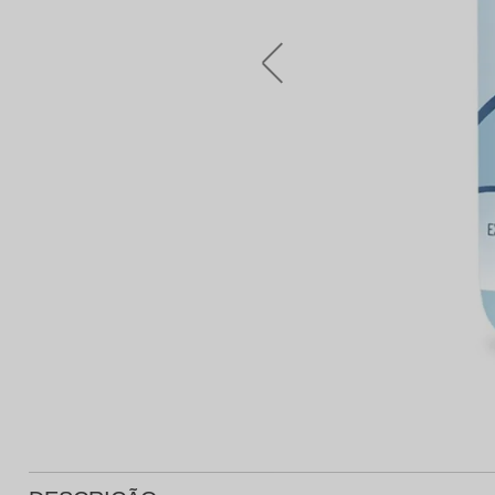
Protetor Solar
Tratamento Oral
P
Tônico e Adstringente`