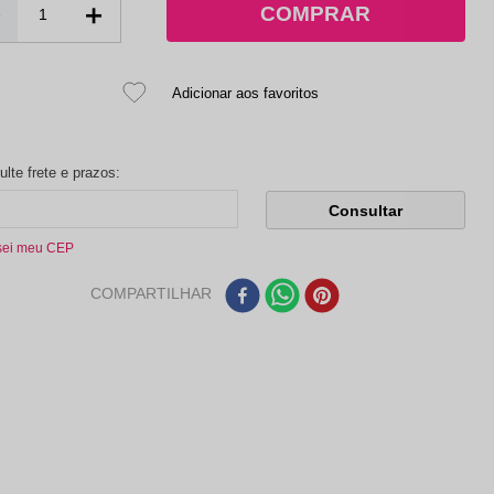
－
＋
sei meu CEP
COMPARTILHAR