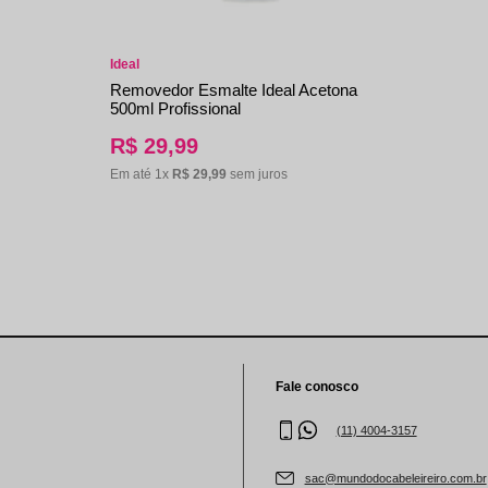
Ideal
Removedor Esmalte Ideal Acetona
500ml Profissional
R$
29
,
99
Em até
1
x
R$
29
,
99
sem juros
Fale conosco
(11) 4004-3157
sac@mundodocabeleireiro.com.br