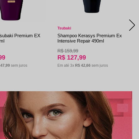
Tsubaki
subaki Premium EX
Shampoo Kerasys Premium Ex
0ml
Intensive Repair 490ml
R$
159
,
99
99
R$
127
,
99
47
,
99
sem juros
Em até
3
x
R$
42
,
66
sem juros