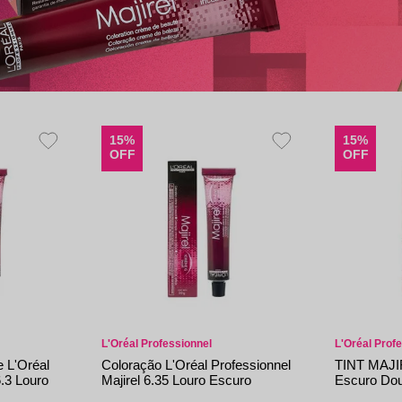
15%
15%
OFF
OFF
L'Oréal Professionnel
L'Oréal Prof
 L'Oréal
Coloração L'Oréal Professionnel
TINT MAJI
6.3 Louro
Majirel 6.35 Louro Escuro
Escuro Dou
Dourado Acaju