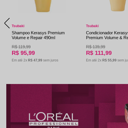
Tsubaki
Tsubaki
Shampoo Kerasys Premium
Condicionador Kerasy
Volume e Repair 490ml
Premium Volume & Re
R$
119
,
99
R$
139
,
99
R$
95
,
99
R$
111
,
99
Em até
2
x
R$
47
,
99
sem juros
Em até
2
x
R$
55
,
99
sem ju