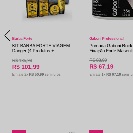
Barba Forte
Gaboni Professional
KIT BARBA FORTE VIAGEM
Pomada Gaboni Rock 
Danger (4 Produtos +
Fixação Forte Masculi
Nécessaire)
R$
83
,
99
R$
135
,
99
R$
67
,
19
R$
101
,
99
Em até
1
x
R$
67
,
19
sem ju
Em até
2
x
R$
50
,
99
sem juros