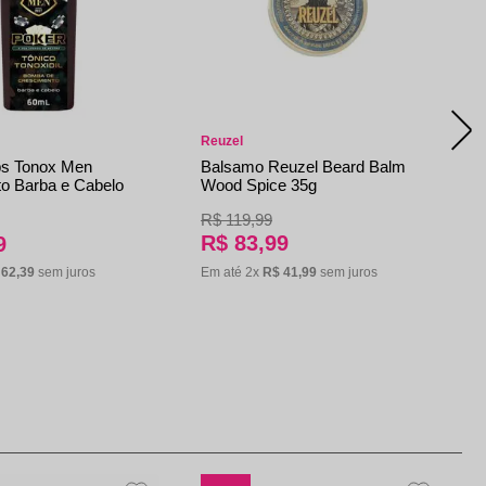
Reuzel
ps Tonox Men
Balsamo Reuzel Beard Balm
o Barba e Cabelo
Wood Spice 35g
R$
119
,
99
R$
83
,
99
9
Em até
2
x
R$
41
,
99
sem juros
62
,
39
sem juros