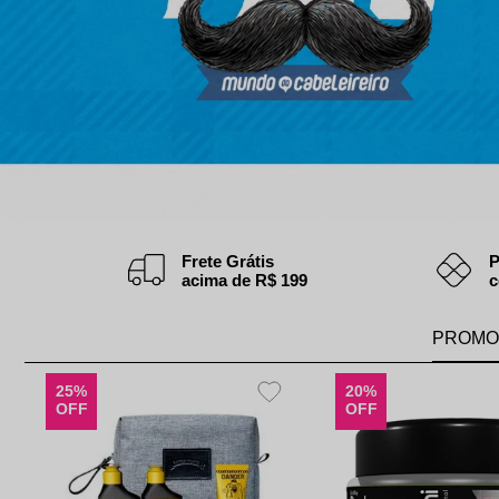
Protetor Solar
Tratamento Oral
P
Tônico e Adstringente`
Frete Grátis
P
acima de R$ 199
c
PROMO
25%
20%
OFF
OFF