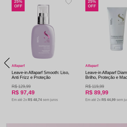
25%
25%
OFF
OFF
Alfaparf
Alfaparf
Leave-in Alfaparf Smooth: Liso,
Leave-in Alfaparf Diam
Anti Frizz e Proteção
Brilho, Proteção e Ma
R$
129
,
99
R$
119
,
99
R$
97
,
49
R$
89
,
99
Em até
2
x
R$
48
,
74
sem juros
Em até
2
x
R$
44
,
99
sem ju