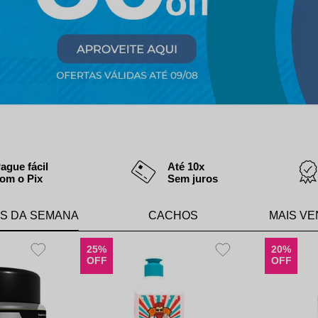
aleta de Sombra
ague fácil
Até 10x
om o Pix
Sem juros
S DA SEMANA
CACHOS
MAIS VE
20%
25%
OFF
OFF