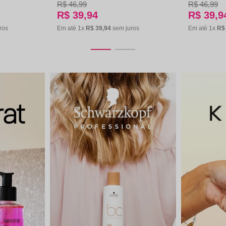
R$
46
,
99
R$
46
,
99
R$
39
,
9
R$
39
,
94
Em até
1
x
R$
ros
Em até
1
x
R$
39
,
94
sem juros