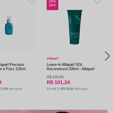
25%
OFF
Alfaparf
faparf Precious
Leave-In Alfaparf SDL
r e Frizz 125ml
Reconstructi 200ml - Alfaparf
R$
134
,
99
9
R$
101
,
24
74
,
99
sem juros
Em até
2
x
R$
50
,
62
sem juros