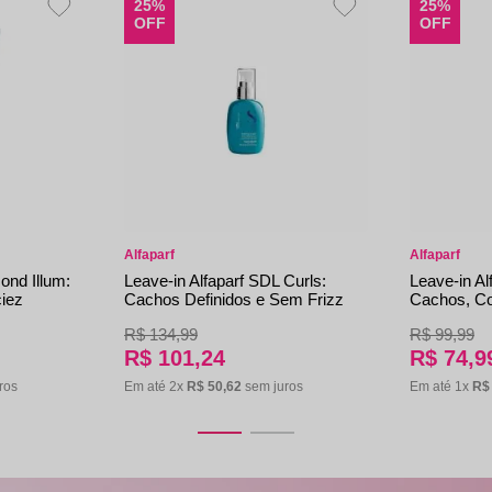
25%
25%
OFF
OFF
Alfaparf
Alfaparf
ond Illum:
Leave-in Alfaparf SDL Curls:
Leave-in Al
ciez
Cachos Definidos e Sem Frizz
Cachos, Co
R$
134
,
99
R$
99
,
99
R$
101
,
24
R$
74
,
9
ros
Em até
2
x
R$
50
,
62
sem juros
Em até
1
x
R$