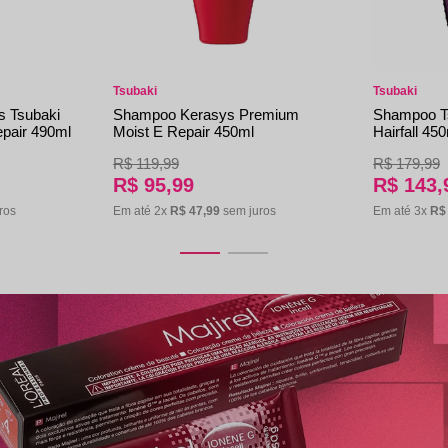
Tsubaki
Tsubaki
s Tsubaki
Shampoo Kerasys Premium
Shampoo T
pair 490ml
Moist E Repair 450ml
Hairfall 45
R$
119
,
99
R$
179
,
99
R$
95
,
99
R$
143
,
ros
Em até
2
x
R$
47
,
99
sem juros
Em até
3
x
R$