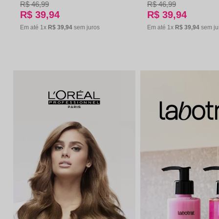
R$
46
,
99
R$
46
,
99
R$
39
,
94
R$
39
,
94
Em até
1
x
R$
39
,
94
sem juros
Em até
1
x
R$
39
,
94
sem ju