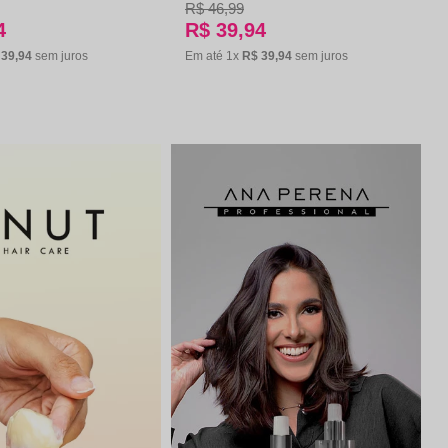
R$
46
,
99
4
R$
39
,
94
39
,
94
sem juros
Em até
1
x
R$
39
,
94
sem juros