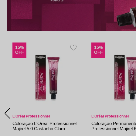
15%
15%
OFF
OFF
L'Oréal Professionnel
L'Oréal Professionnel
Coloração L'Oréal Professionnel
Coloração Permanente
Majirel 5.0 Castanho Claro
Professionnel Majirel 
Natural Profundo 50g
Escuro Dourado - 50g