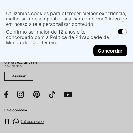
Insira uma
Utilizamos cookies para oferecer melhor experiência,
localização
melhorar o desempenho, analisar como você interage
em nosso site e personalizar conteúdo.
O que você procura?
Confirmo ser maior de 12 anos e ter
As ofertas e opções de entrega variam de
concordado com a
Política de Privacidade
da
acordo com a região.
Não sei meu CEP
Mundo do Cabeleireiro.
CONTINUAR
Fique por dentro!
Concordar
Cadastre-se e receba
antecipadamente nossas
ofertas exclusivas e
novidades.
Assinar
Fale conosco
(11) 4004-3157