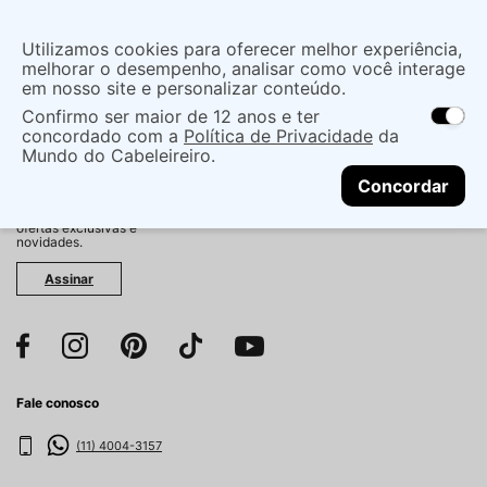
Insira uma
Utilizamos cookies para oferecer melhor experiência,
localização
melhorar o desempenho, analisar como você interage
em nosso site e personalizar conteúdo.
O que você procura?
Confirmo ser maior de 12 anos e ter
As ofertas e opções de entrega variam de
concordado com a
Política de Privacidade
da
acordo com a região.
Não sei meu CEP
Mundo do Cabeleireiro.
CONTINUAR
Fique por dentro!
Concordar
Cadastre-se e receba
antecipadamente nossas
ofertas exclusivas e
novidades.
Assinar
Fale conosco
(11) 4004-3157