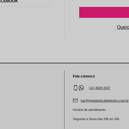
aleta de Sombra
ACEBOOK
Fale conosco
(11) 4004-3157
sac@mundodocabeleireiro.com.br
Horário de atendimento:
Segunda à Sexta das 09h às 18h