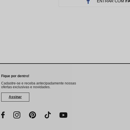
Protetor Solar
Tratamento Oral
P
ENTRAR COM
F
Tônico e Adstringente`
Fique por dentro!
Cadastre-se e receba antecipadamente nossas
ofertas exclusivas e novidades.
Assinar