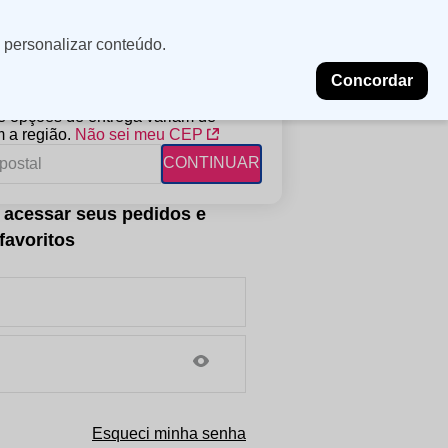
Minha
Insira uma
 personalizar conteúdo.
localização
conta
Concordar
PROMOÇÕES
NOSSAS LOJAS
BLOG
 e opções de entrega variam de
 a região.
Não sei meu CEP
CONTINUAR
FANTIL
RAGÂNCIAS
DESCARTÁVEIS
ampoo
erfumes
Algodão
ndicionador
Lenços
eme de Pentear
Lenços Umedecidos
ave-in
Esqueci minha senha