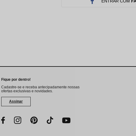
Protetor Solar
Tratamento Oral
P
ENTRAR COM
F
Tônico e Adstringente`
Fique por dentro!
Cadastre-se e receba antecipadamente nossas
ofertas exclusivas e novidades.
Assinar