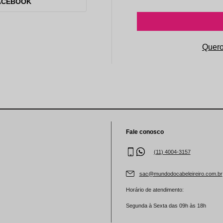
aleta de Sombra
ACEBOOK
Fale conosco
(11) 4004-3157
sac@mundodocabeleireiro.com.br
Horário de atendimento:
Segunda à Sexta das 09h às 18h