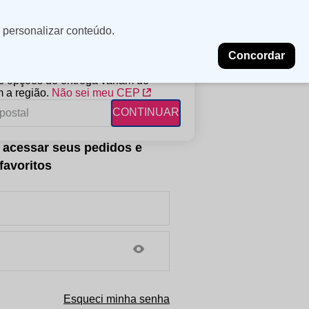
Minha
Insira uma
 personalizar conteúdo.
localização
conta
Concordar
PROMOÇÕES
NOSSAS LOJAS
BLOG
 e opções de entrega variam de
 a região.
Não sei meu CEP
CONTINUAR
FANTIL
RAGÂNCIAS
DESCARTÁVEIS
ampoo
erfumes
Algodão
ndicionador
Lenços
eme de Pentear
Lenços Umedecidos
ave-in
Esqueci minha senha