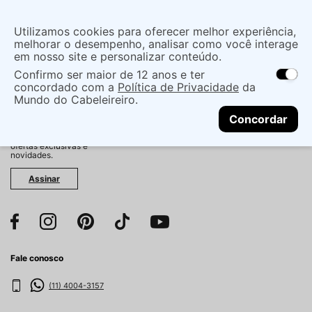
Insira uma
Utilizamos cookies para oferecer melhor experiência,
localização
melhorar o desempenho, analisar como você interage
em nosso site e personalizar conteúdo.
O que você procura?
Confirmo ser maior de 12 anos e ter
As ofertas e opções de entrega variam de
concordado com a
Política de Privacidade
da
acordo com a região.
Não sei meu CEP
Mundo do Cabeleireiro.
CONTINUAR
Fique por dentro!
Concordar
Cadastre-se e receba
antecipadamente nossas
ofertas exclusivas e
novidades.
Assinar
Fale conosco
(11) 4004-3157