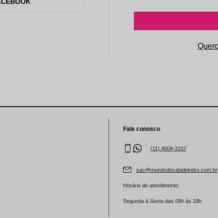
aleta de Sombra
ACEBOOK
Fale conosco
(11) 4004-3157
sac@mundodocabeleireiro.com.br
Horário de atendimento:
Segunda à Sexta das 09h às 18h