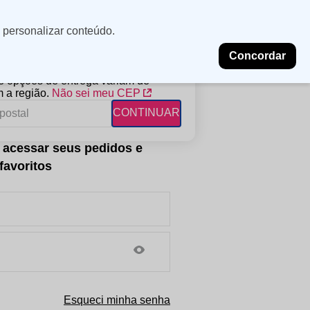
Minha
Insira uma
 personalizar conteúdo.
localização
conta
Concordar
PROMOÇÕES
NOSSAS LOJAS
BLOG
 e opções de entrega variam de
 a região.
Não sei meu CEP
CONTINUAR
FANTIL
RAGÂNCIAS
DESCARTÁVEIS
ampoo
erfumes
Algodão
ndicionador
Lenços
eme de Pentear
Lenços Umedecidos
ave-in
Esqueci minha senha