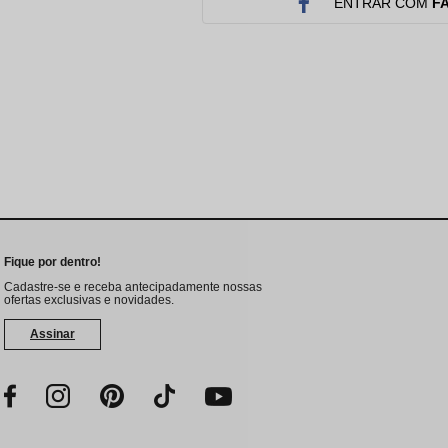
Protetor Solar
Tratamento Oral
P
ENTRAR COM
F
Tônico e Adstringente`
Fique por dentro!
Cadastre-se e receba antecipadamente nossas
ofertas exclusivas e novidades.
Assinar