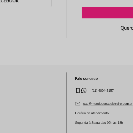
aleta de Sombra
ACEBOOK
Fale conosco
(11) 4004-3157
sac@mundodocabeleireiro.com.br
Horário de atendimento:
Segunda à Sexta das 09h às 18h