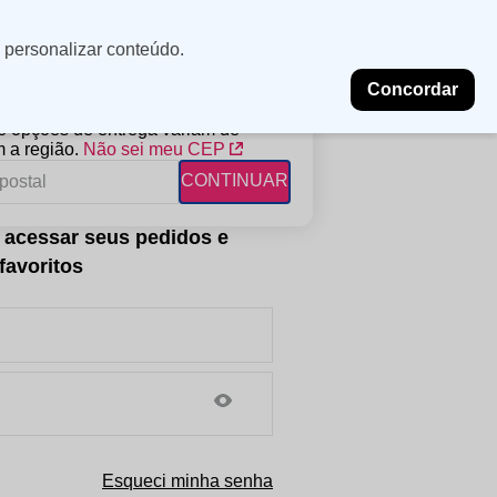
Minha
Insira uma
 personalizar conteúdo.
localização
conta
Concordar
PROMOÇÕES
NOSSAS LOJAS
BLOG
 e opções de entrega variam de
 a região.
Não sei meu CEP
CONTINUAR
FANTIL
RAGÂNCIAS
DESCARTÁVEIS
ampoo
erfumes
Algodão
ndicionador
Lenços
eme de Pentear
Lenços Umedecidos
ave-in
Esqueci minha senha