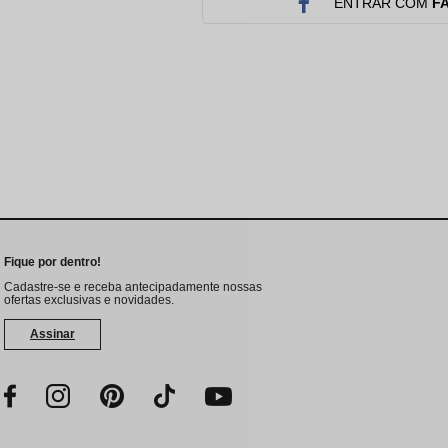
Protetor Solar
Tratamento Oral
P
ENTRAR COM
F
Tônico e Adstringente`
Fique por dentro!
Cadastre-se e receba antecipadamente nossas
ofertas exclusivas e novidades.
Assinar