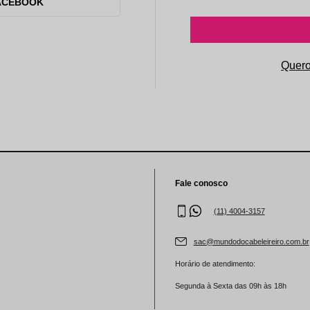
aleta de Sombra
ACEBOOK
Fale conosco
(11) 4004-3157
sac@mundodocabeleireiro.com.br
Horário de atendimento:
Segunda à Sexta das 09h às 18h