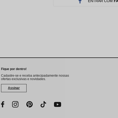
Protetor Solar
Tratamento Oral
P
ENTRAR COM
F
Tônico e Adstringente`
Fique por dentro!
Cadastre-se e receba antecipadamente nossas
ofertas exclusivas e novidades.
Assinar