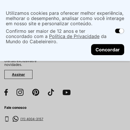
Insira uma
Utilizamos cookies para oferecer melhor experiência,
localização
melhorar o desempenho, analisar como você interage
em nosso site e personalizar conteúdo.
O que você procura?
Confirmo ser maior de 12 anos e ter
As ofertas e opções de entrega variam de
concordado com a
Política de Privacidade
da
acordo com a região.
Não sei meu CEP
Mundo do Cabeleireiro.
CONTINUAR
Fique por dentro!
Concordar
Cadastre-se e receba
antecipadamente nossas
ofertas exclusivas e
novidades.
Assinar
Fale conosco
(11) 4004-3157