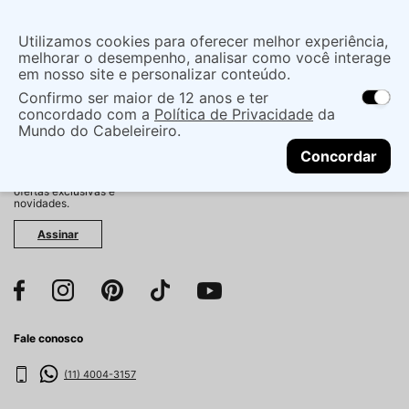
Insira uma
Utilizamos cookies para oferecer melhor experiência,
localização
melhorar o desempenho, analisar como você interage
em nosso site e personalizar conteúdo.
O que você procura?
Confirmo ser maior de 12 anos e ter
As ofertas e opções de entrega variam de
concordado com a
Política de Privacidade
da
acordo com a região.
Não sei meu CEP
Mundo do Cabeleireiro.
CONTINUAR
Fique por dentro!
Concordar
Cadastre-se e receba
antecipadamente nossas
ofertas exclusivas e
novidades.
Assinar
Fale conosco
(11) 4004-3157