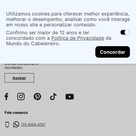
Insira uma
Utilizamos cookies para oferecer melhor experiência,
localização
melhorar o desempenho, analisar como você interage
em nosso site e personalizar conteúdo.
O que você procura?
Confirmo ser maior de 12 anos e ter
As ofertas e opções de entrega variam de
concordado com a
Política de Privacidade
da
acordo com a região.
Não sei meu CEP
Mundo do Cabeleireiro.
CONTINUAR
Fique por dentro!
Concordar
Cadastre-se e receba
antecipadamente nossas
ofertas exclusivas e
novidades.
Assinar
Fale conosco
(11) 4004-3157