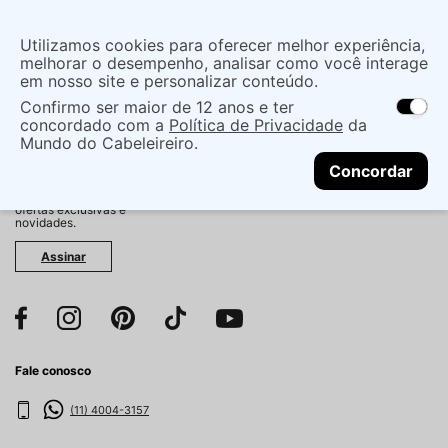
Insira uma
Utilizamos cookies para oferecer melhor experiência,
localização
melhorar o desempenho, analisar como você interage
em nosso site e personalizar conteúdo.
O que você procura?
Confirmo ser maior de 12 anos e ter
As ofertas e opções de entrega variam de
concordado com a
Política de Privacidade
da
acordo com a região.
Não sei meu CEP
Mundo do Cabeleireiro.
CONTINUAR
Fique por dentro!
Concordar
Cadastre-se e receba
antecipadamente nossas
ofertas exclusivas e
novidades.
Assinar
Fale conosco
(11) 4004-3157