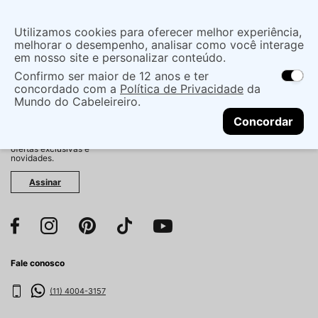
Insira uma
Utilizamos cookies para oferecer melhor experiência,
localização
melhorar o desempenho, analisar como você interage
em nosso site e personalizar conteúdo.
O que você procura?
Confirmo ser maior de 12 anos e ter
As ofertas e opções de entrega variam de
concordado com a
Política de Privacidade
da
acordo com a região.
Não sei meu CEP
Mundo do Cabeleireiro.
CONTINUAR
Fique por dentro!
Concordar
Cadastre-se e receba
antecipadamente nossas
ofertas exclusivas e
novidades.
Assinar
Fale conosco
(11) 4004-3157