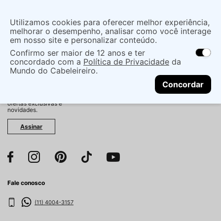
Insira uma
Utilizamos cookies para oferecer melhor experiência,
localização
melhorar o desempenho, analisar como você interage
em nosso site e personalizar conteúdo.
O que você procura?
Confirmo ser maior de 12 anos e ter
As ofertas e opções de entrega variam de
concordado com a
Política de Privacidade
da
acordo com a região.
Não sei meu CEP
Mundo do Cabeleireiro.
CONTINUAR
Fique por dentro!
Concordar
Cadastre-se e receba
antecipadamente nossas
ofertas exclusivas e
novidades.
Assinar
Fale conosco
(11) 4004-3157