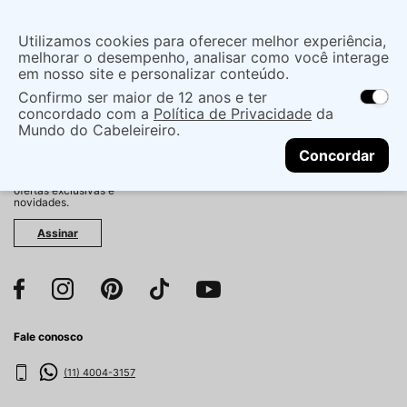
Insira uma
Utilizamos cookies para oferecer melhor experiência,
localização
melhorar o desempenho, analisar como você interage
em nosso site e personalizar conteúdo.
O que você procura?
Confirmo ser maior de 12 anos e ter
As ofertas e opções de entrega variam de
concordado com a
Política de Privacidade
da
acordo com a região.
Não sei meu CEP
Mundo do Cabeleireiro.
CONTINUAR
Fique por dentro!
Concordar
Cadastre-se e receba
antecipadamente nossas
ofertas exclusivas e
novidades.
Assinar
Fale conosco
(11) 4004-3157