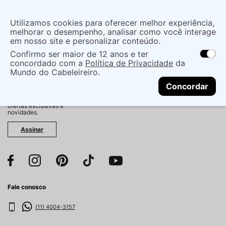
Insira uma
Utilizamos cookies para oferecer melhor experiência,
localização
melhorar o desempenho, analisar como você interage
em nosso site e personalizar conteúdo.
O que você procura?
Confirmo ser maior de 12 anos e ter
As ofertas e opções de entrega variam de
concordado com a
Política de Privacidade
da
acordo com a região.
Não sei meu CEP
Mundo do Cabeleireiro.
CONTINUAR
Fique por dentro!
Concordar
Cadastre-se e receba
antecipadamente nossas
ofertas exclusivas e
novidades.
Assinar
Fale conosco
(11) 4004-3157