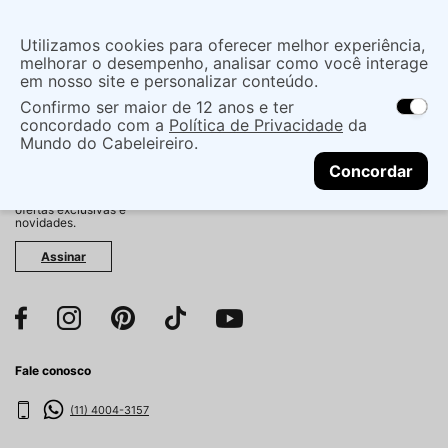
Insira uma
Utilizamos cookies para oferecer melhor experiência,
localização
melhorar o desempenho, analisar como você interage
em nosso site e personalizar conteúdo.
O que você procura?
Confirmo ser maior de 12 anos e ter
As ofertas e opções de entrega variam de
concordado com a
Política de Privacidade
da
acordo com a região.
Não sei meu CEP
Mundo do Cabeleireiro.
CONTINUAR
Fique por dentro!
Concordar
Cadastre-se e receba
antecipadamente nossas
ofertas exclusivas e
novidades.
Assinar
Fale conosco
(11) 4004-3157