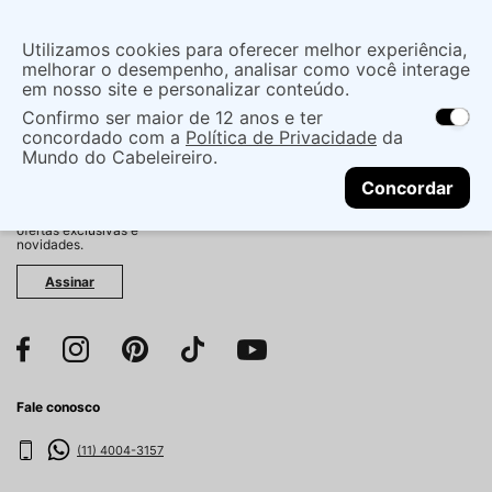
Insira uma
Utilizamos cookies para oferecer melhor experiência,
localização
melhorar o desempenho, analisar como você interage
em nosso site e personalizar conteúdo.
O que você procura?
Confirmo ser maior de 12 anos e ter
As ofertas e opções de entrega variam de
concordado com a
Política de Privacidade
da
acordo com a região.
Não sei meu CEP
Mundo do Cabeleireiro.
CONTINUAR
Fique por dentro!
Concordar
Cadastre-se e receba
antecipadamente nossas
ofertas exclusivas e
novidades.
Assinar
Fale conosco
(11) 4004-3157