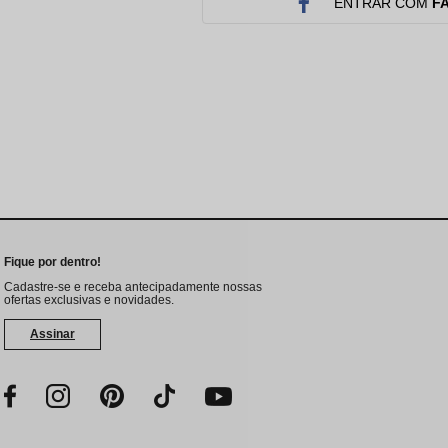
Protetor Solar
Tratamento Oral
P
ENTRAR COM
F
Tônico e Adstringente`
Fique por dentro!
Cadastre-se e receba antecipadamente nossas
ofertas exclusivas e novidades.
Assinar