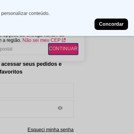
Minha
Insira uma
 personalizar conteúdo.
localização
conta
Concordar
PROMOÇÕES
NOSSAS LOJAS
BLOG
 e opções de entrega variam de
 a região.
Não sei meu CEP
CONTINUAR
FANTIL
RAGÂNCIAS
DESCARTÁVEIS
ampoo
erfumes
Algodão
ndicionador
Lenços
eme de Pentear
Lenços Umedecidos
ave-in
Esqueci minha senha