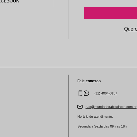
aleta de Sombra
ACEBOOK
Fale conosco
(11) 4004-3157
sac@mundodocabeleireiro.com.br
Horário de atendimento:
Segunda à Sexta das 09h às 18h