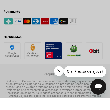
Pagamento
Certificados
Regulamentos
O Mundo do Cabeleireiro se reserva no direito de corrigir quaisquer possíveis
erros gráficos ou digitados; A inclusão do produto na Sacola não garante seu
preço. Caso os valores ofertados nos e-mails promocionais, mídias sociais e
valores no site apresentem divergências, prevalece o preço apresentado na
Finalização da compra. As imagens em nosso site são meramente ilustrativas.
Ofertas válidas até o término dos nossos estoques para internet. Vendas
sujeitas à análise e confirmação de dados. Preços e condições de pagamento
exclusivos para compras via internet, podendo variar nas nossas lojas físicas.
© Todos os direitos reservados Mundo dos Cosméticos S/A - CNPJ: