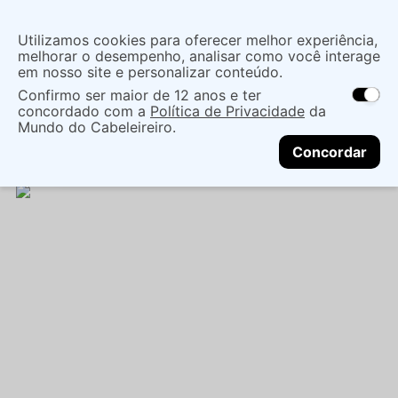
Insira uma
Utilizamos cookies para oferecer melhor experiência,
localização
melhorar o desempenho, analisar como você interage
em nosso site e personalizar conteúdo.
O que você procura?
Confirmo ser maior de 12 anos e ter
As ofertas e opções de entrega variam de
concordado com a
Política de Privacidade
da
acordo com a região.
Não sei meu CEP
Cabelo
Marcas Tradicionais
Condicionador
Mundo do Cabeleireiro.
CONTINUAR
CONDICIONADOR JACQUES JANINE JUST ONE
Concordar
MIN 270ML