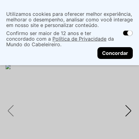
Insira uma
Utilizamos cookies para oferecer melhor experiência,
localização
melhorar o desempenho, analisar como você interage
em nosso site e personalizar conteúdo.
O que você procura?
Confirmo ser maior de 12 anos e ter
As ofertas e opções de entrega variam de
concordado com a
Política de Privacidade
da
acordo com a região.
Não sei meu CEP
Maquiagem
Face
Corretivo Facial
Mundo do Cabeleireiro.
CONTINUAR
CORRETIVO BASTÃO DAILUS VEGANO 2 CLARO |
Concordar
COBERTURA NATURAL