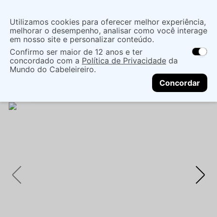
Insira uma
Utilizamos cookies para oferecer melhor experiência,
localização
melhorar o desempenho, analisar como você interage
em nosso site e personalizar conteúdo.
O que você procura?
Confirmo ser maior de 12 anos e ter
As ofertas e opções de entrega variam de
concordado com a
Política de Privacidade
da
acordo com a região.
Não sei meu CEP
Coloração
Produtos para Coloração
Mundo do Cabeleireiro.
CONTINUAR
Coloração Permanente
TINTURA MAXTON CREME
Concordar
7.6 VERMELHO FÚCSIA