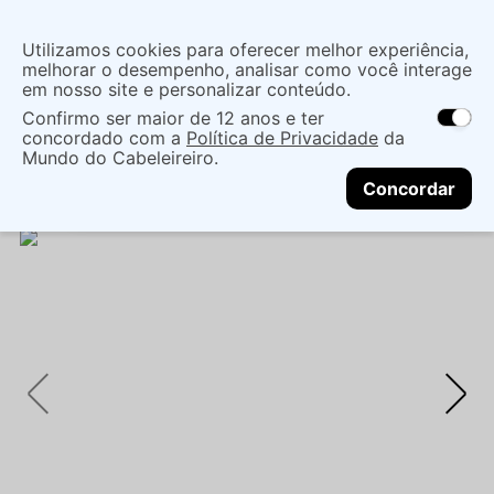
Insira uma
Utilizamos cookies para oferecer melhor experiência,
localização
melhorar o desempenho, analisar como você interage
em nosso site e personalizar conteúdo.
O que você procura?
Confirmo ser maior de 12 anos e ter
As ofertas e opções de entrega variam de
concordado com a
Política de Privacidade
da
acordo com a região.
Não sei meu CEP
Maquiagem
Boca
Gloss E Brilho Labial
Mundo do Cabeleireiro.
CONTINUAR
BRILHO LAB ROLLON ZANPHY FRUT MORANGO -
Concordar
ZANPHY