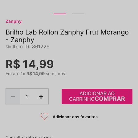
Zanphy
Brilho Lab Rollon Zanphy Frut Morango
- Zanphy
Item ID
:
861229
R$
14
,
99
Em até
1
x
R$
14
,
99
sem juros
ADICIONAR AO
－
＋
CARRINHO