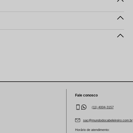
Fale conosco
(11) 4004-3157
sac@mundodocabeleireiro.com.br
Horário de atendimento: