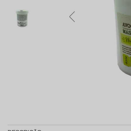
Protetor Solar
Tratamento Oral
P
Tônico e Adstringente`