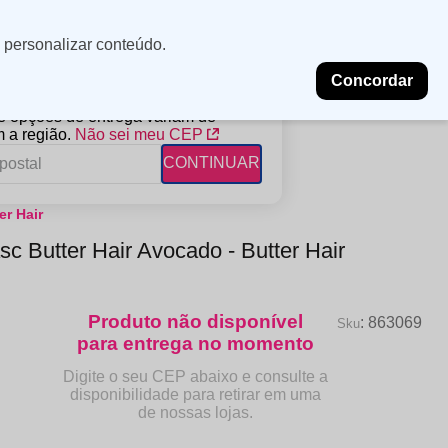
Minha
Insira uma
 personalizar conteúdo.
localização
conta
Concordar
PROMOÇÕES
NOSSAS LOJAS
BLOG
 e opções de entrega variam de
 a região.
Não sei meu CEP
CONTINUAR
er Hair
FANTIL
RAGÂNCIAS
DESCARTÁVEIS
c Butter Hair Avocado - Butter Hair
ampoo
erfumes
Algodão
ndicionador
Lenços
eme de Pentear
Lenços Umedecidos
:
863069
ave-in