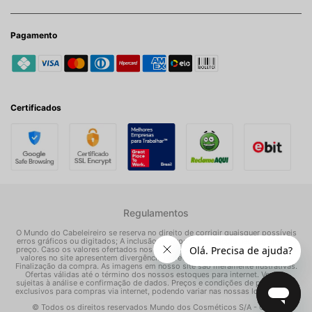
Pagamento
Certificados
Regulamentos
O Mundo do Cabeleireiro se reserva no direito de corrigir quaisquer possíveis
erros gráficos ou digitados; A inclusão do produto na Sacola não garante seu
preço. Caso os valores ofertados nos e-mails promocionais, mídias sociais e
valores no site apresentem divergências, prevalece o preço apresentado na
Finalização da compra. As imagens em nosso site são meramente ilustrativas.
Ofertas válidas até o término dos nossos estoques para internet. Vendas
sujeitas à análise e confirmação de dados. Preços e condições de pagamento
exclusivos para compras via internet, podendo variar nas nossas lojas físicas.
© Todos os direitos reservados Mundo dos Cosméticos S/A - CNPJ: