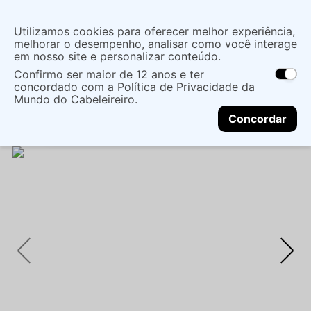
Insira uma
Utilizamos cookies para oferecer melhor experiência,
localização
melhorar o desempenho, analisar como você interage
em nosso site e personalizar conteúdo.
O que você procura?
Confirmo ser maior de 12 anos e ter
As ofertas e opções de entrega variam de
concordado com a
Política de Privacidade
da
acordo com a região.
Não sei meu CEP
Maquiagem
Acessórios De Maquiagem
Mundo do Cabeleireiro.
CONTINUAR
Esponja
KIT VIZZELA ESSENT MAKE 2 ESP + 1
Concordar
PINCEL - VIZZELA