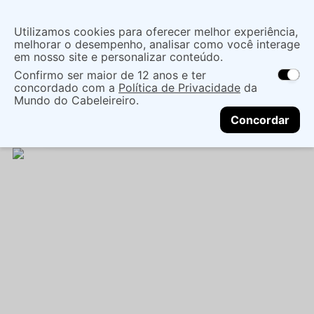
Insira uma
Utilizamos cookies para oferecer melhor experiência,
localização
melhorar o desempenho, analisar como você interage
em nosso site e personalizar conteúdo.
O que você procura?
Confirmo ser maior de 12 anos e ter
As ofertas e opções de entrega variam de
concordado com a
Política de Privacidade
da
acordo com a região.
Não sei meu CEP
Coloração
Marcas de Salão
Mundo do Cabeleireiro.
CONTINUAR
Coloração Permanente
TINT*F* EVOLUTION 6 1
Concordar
60ML