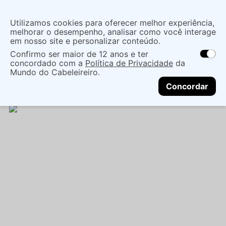
Insira uma
Utilizamos cookies para oferecer melhor experiência,
localização
melhorar o desempenho, analisar como você interage
em nosso site e personalizar conteúdo.
O que você procura?
Confirmo ser maior de 12 anos e ter
As ofertas e opções de entrega variam de
concordado com a
Política de Privacidade
da
acordo com a região.
Não sei meu CEP
Acessórios
Acessorios Cabelo
Escovas
Mundo do Cabeleireiro.
CONTINUAR
ESCOVA DE CABELO TANGLE TEEZER THE
Concordar
ORIGINAL BLUEBERRY