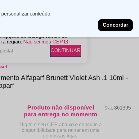
Minha
Insira uma
 personalizar conteúdo.
localização
conta
Concordar
PROMOÇÕES
NOSSAS LOJAS
BLOG
 e opções de entrega variam de
 a região.
Não sei meu CEP
CONTINUAR
parf
FANTIL
RAGÂNCIAS
DESCARTÁVEIS
mento Alfaparf Brunett Violet Ash .1 10ml -
ampoo
erfumes
Algodão
aparf
ndicionador
Lenços
eme de Pentear
Lenços Umedecidos
ave-in
:
861395