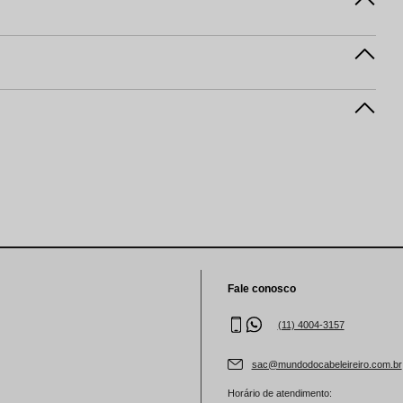
Fale conosco
(11) 4004-3157
sac@mundodocabeleireiro.com.br
Horário de atendimento: