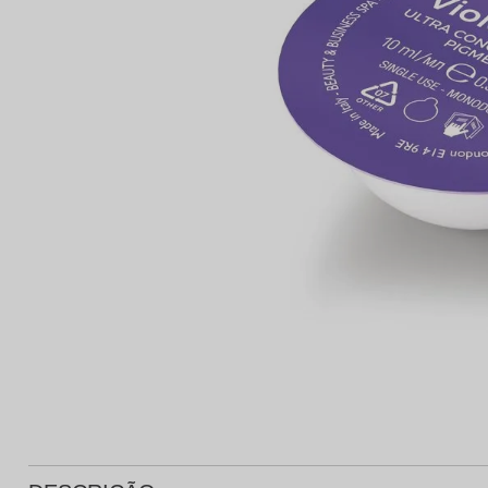
Protetor Solar
Tratamento Oral
P
Tônico e Adstringente`