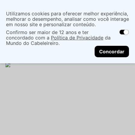
Insira uma
Utilizamos cookies para oferecer melhor experiência,
localização
melhorar o desempenho, analisar como você interage
em nosso site e personalizar conteúdo.
O que você procura?
Confirmo ser maior de 12 anos e ter
As ofertas e opções de entrega variam de
concordado com a
Política de Privacidade
da
acordo com a região.
Não sei meu CEP
Maquiagem
Boca
Batom Líquido
BATOM
Mundo do Cabeleireiro.
CONTINUAR
LÍQUIDO DAILUS NUDE N 12 MATTE - LONGA
Concordar
DURAÇÃO