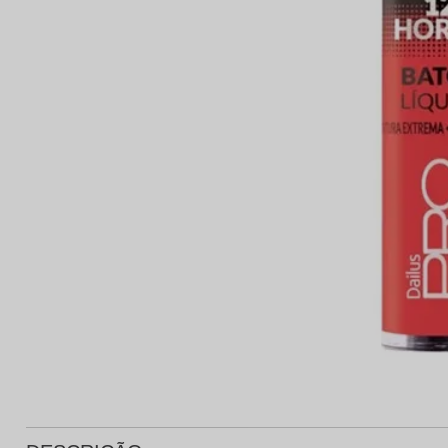
Protetor Solar
Tratamento Oral
P
Tônico e Adstringente`