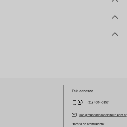
Fale conosco
(11) 4004-3157
sac@mundodocabeleireiro.com.br
Horário de atendimento: