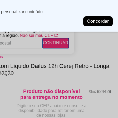
Minha
Insira uma
 personalizar conteúdo.
localização
conta
Concordar
PROMOÇÕES
NOSSAS LOJAS
BLOG
 e opções de entrega variam de
 a região.
Não sei meu CEP
CONTINUAR
us
FANTIL
RAGÂNCIAS
DESCARTÁVEIS
tom Líquido Dailus 12h Cerej Retro - Longa
ampoo
erfumes
Algodão
ração
ndicionador
Lenços
eme de Pentear
Lenços Umedecidos
ave-in
:
824429