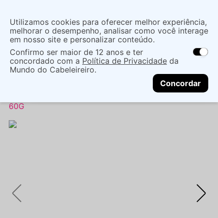
Insira uma
Utilizamos cookies para oferecer melhor experiência,
localização
melhorar o desempenho, analisar como você interage
em nosso site e personalizar conteúdo.
O que você procura?
Confirmo ser maior de 12 anos e ter
As ofertas e opções de entrega variam de
concordado com a
Política de Privacidade
da
acordo com a região.
Não sei meu CEP
Coloração
Marcas de Salão
Mundo do Cabeleireiro.
CONTINUAR
Coloração Tonalizante
TONALIZANTE WELLA
Concordar
PROFESSIONALS COLOR TOUCH RICH NATURALS
7/3 LOURO MÉDIO DOURADO (TINT C TOUCH 7/3)
60G